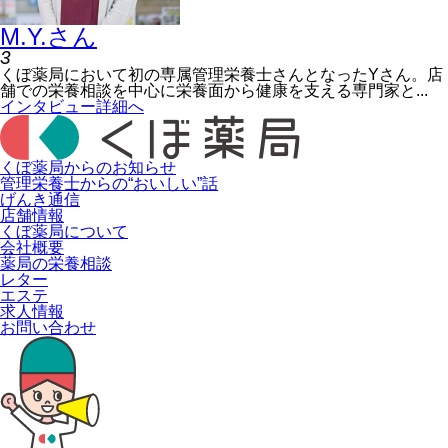
M.Y.
さん
3
くぼ薬局において初の専属管理栄養士さんとなったYさん。店
舗での栄養相談を中心に栄養面から健康を支える専門家と...
インタビュー詳細へ
くぼ薬局からの
お知らせ
管理栄養士からの
“おいしい”話
げんき通信
店舗情報
くぼ薬局について
会社概要
薬局の栄養相談
レター
エステ
求人情報
お問い合わせ